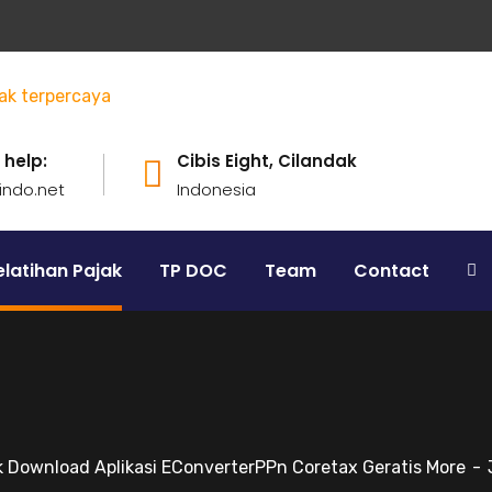
 help:
Cibis Eight, Cilandak
ndo.net
Indonesia
latihan Pajak
TP DOC
Team
Contact
k Download Aplikasi EConverterPPn Coretax Geratis More