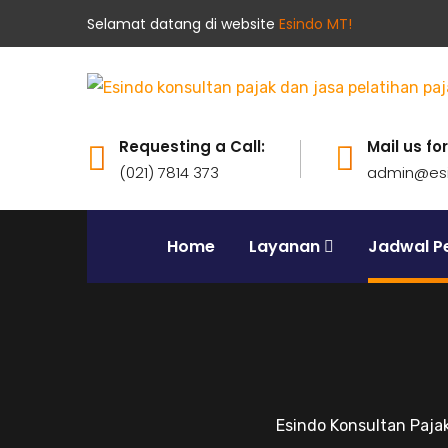
Selamat datang di website
Esindo MT!
Requesting a Call:
Mail us for
(021) 7814 373
admin@esi
Home
Layanan
Jadwal Pe
Esindo Konsultan Paja